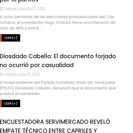
viernes, agosto 17, 2012
A ocho semanas de las elecciones presidenciales del 7 de
octubre, el presidente, Hugo Chávez, tiene una intención de
voto de 48% y avent...
LEER(+)
Diosdado Cabello: El documento forjado
no ocurrió por casualidad
martes, julio 17, 2012
El vicepresidente del Partido Socialista Unido de Venezuela
(PSUV), Diosdado Cabello, denunció que el documento que
publicó el candidato...
LEER(+)
ENCUESTADORA SERVIMERCADO REVELÓ
EMPATE TÉCNICO ENTRE CAPRILES Y