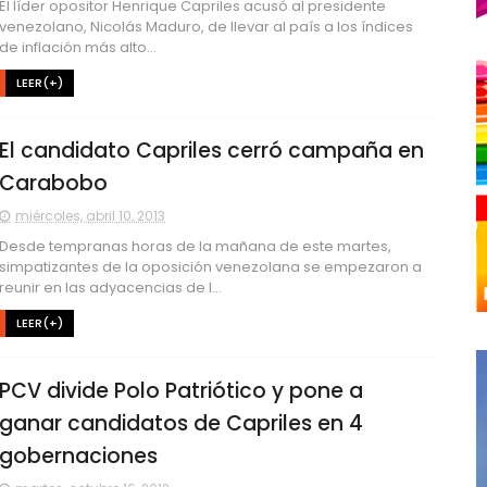
El líder opositor Henrique Capriles acusó al presidente
venezolano, Nicolás Maduro, de llevar al país a los índices
de inflación más alto...
LEER(+)
El candidato Capriles cerró campaña en
Carabobo
miércoles, abril 10, 2013
Desde tempranas horas de la mañana de este martes,
simpatizantes de la oposición venezolana se empezaron a
reunir en las adyacencias de l...
LEER(+)
PCV divide Polo Patriótico y pone a
ganar candidatos de Capriles en 4
gobernaciones