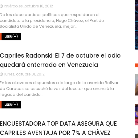
miércoles, octubre 10, 2012
De los doce partidos políticos que respaldaron al
candidato a la presidencia, Hugo Chávez, el Partido
Socialista Unido de Venezuela, mejor...
LEER(+)
Capriles Radonski: El 7 de octubre el odio
quedará enterrado en Venezuela
lunes, octubre 01, 2012
En los altavoces dispuestos a lo largo de la avenida Bolívar
de Caracas se escuchó la voz del locutor que anunció la
llegada del candida...
LEER(+)
ENCUESTADORA TOP DATA ASEGURA QUE
CAPRILES AVENTAJA POR 7% A CHÀVEZ