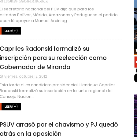
martes, octubre 16, 2012
El secretario nacional del PCV dijo que para los
estados Bolívar, Mérida, Amazonas y Portuguesa el partido
acordó apoyar a Manuel Arcinieg...
LEER(+)
Capriles Radonski formalizó su
inscripción para su reelección como
Gobernador de Miranda
viernes, octubre 12, 2012
Esta tarde el ex candidato presidencial, Henrique Capriles
Radonski formalizó su inscripción en la junta regional del
Consejo Nacion...
LEER(+)
PSUV arrasó por el chavismo y PJ quedó
atrás en la oposición