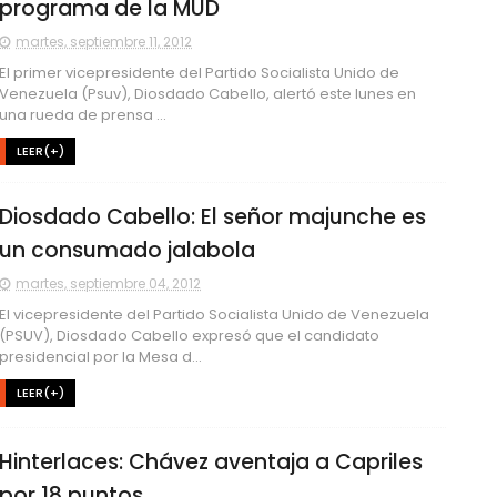
programa de la MUD
martes, septiembre 11, 2012
El primer vicepresidente del Partido Socialista Unido de
Venezuela (Psuv), Diosdado Cabello, alertó este lunes en
una rueda de prensa ...
LEER(+)
Diosdado Cabello: El señor majunche es
un consumado jalabola
martes, septiembre 04, 2012
El vicepresidente del Partido Socialista Unido de Venezuela
(PSUV), Diosdado Cabello expresó que el candidato
presidencial por la Mesa d...
LEER(+)
Hinterlaces: Chávez aventaja a Capriles
por 18 puntos