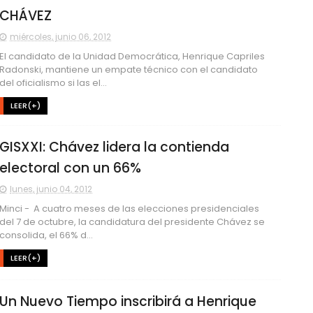
CHÁVEZ
miércoles, junio 06, 2012
El candidato de la Unidad Democrática, Henrique Capriles
Radonski, mantiene un empate técnico con el candidato
del oficialismo si las el...
LEER(+)
GISXXI: Chávez lidera la contienda
electoral con un 66%
lunes, junio 04, 2012
Minci - A cuatro meses de las elecciones presidenciales
del 7 de octubre, la candidatura del presidente Chávez se
consolida, el 66% d...
LEER(+)
Un Nuevo Tiempo inscribirá a Henrique