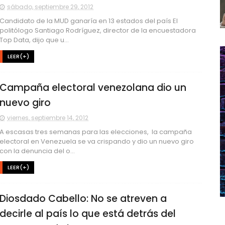
sábado, septiembre 29, 2012
Candidato de la MUD ganaría en 13 estados del país El
politólogo Santiago Rodríguez, director de la encuestadora
Top Data, dijo que u...
LEER(+)
Campaña electoral venezolana dio un
nuevo giro
viernes, septiembre 14, 2012
A escasas tres semanas para las elecciones, la campaña
electoral en Venezuela se va crispando y dio un nuevo giro
con la denuncia del o...
LEER(+)
Diosdado Cabello: No se atreven a
decirle al país lo que está detrás del