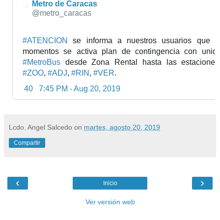
Metro de Caracas
✔
@metro_caracas
#
ATENCION
 se informa a nuestros usuarios que en
#
MetroBus
 desde Zona Rental hasta las estaciones
#
ZOO
, 
#
ADJ
, 
#
RIN
, 
#
VER
.
40
7:45 PM - Aug 20, 2019
Lcdo. Angel Salcedo
on
martes, agosto 20, 2019
Compartir
‹
›
Inicio
Ver versión web