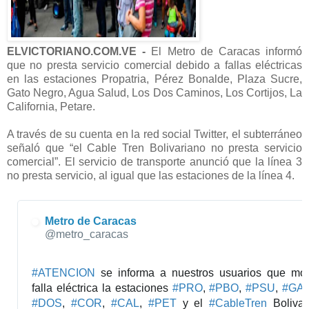
ELVICTORIANO.COM.VE -
El Metro de Caracas informó
que no presta servicio comercial debido a fallas eléctricas
en las estaciones Propatria, Pérez Bonalde, Plaza Sucre,
Gato Negro, Agua Salud, Los Dos Caminos, Los Cortijos, La
California, Petare.
A través de su cuenta en la red social Twitter, el subterráneo
señaló que “el Cable Tren Bolivariano no presta servicio
comercial”.
El servicio de transporte anunció que la línea 3
no presta servicio, al igual que las estaciones de la línea 4.
Metro de Caracas
✔
@metro_caracas
#
ATENCION
 se informa a nuestros usuarios que mot
falla eléctrica la estaciones 
#
PRO
, 
#
PBO
, 
#
PSU
, 
#
GA
#
DOS
, 
#
COR
, 
#
CAL
, 
#
PET
 y el 
#
CableTren
 Bolivar