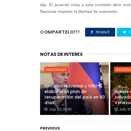
dijo.
El acuerdo insta a esta comisión abrir inve
Nacional respetar la libertad de expresión.
COMPARTELO!!!
Share it
T
NOTAS DE INTERES
NACIONALES
NACIONA
Ejecutivo Nacional y ONU
elaborarán plan de
Bukele
recuperación del país en 60
salvado
días
Venezu
July 30, 2026
July 3
PREVIOUS