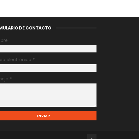
MULARIO DE CONTACTO
bre
eo electrónico
*
saje
*