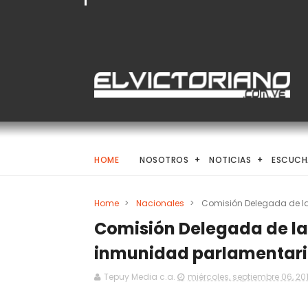
HOME
NOSOTROS
NOTICIAS
ESCUCH
Home
>
Nacionales
>
Comisión Delegada de l
Comisión Delegada de la
inmunidad parlamentar
Tepuy Media c.a.
miércoles, septiembre 06, 20