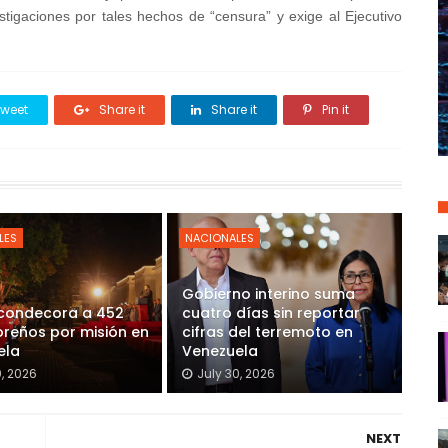
stigaciones por tales hechos de “censura” y exige al Ejecutivo
weet
Share it
Share it
Pin it
LES
NACIONALES
Gobierno interino suma
 condecora a 452
cuatro días sin reportar
reños por misión en
cifras del terremoto en
ela
Venezuela
0, 2026
July 30, 2026
NEXT