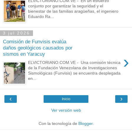
ELVICTORIANO.COM.VE - En un esfuerzo
conjunto por garantizar la seguridad y el
bienestar de las familias aragüeñas, el ingeniero
Eduardo Ra...
3 jul 2026
Comisión de Funvisis evalúa
daños geológicos causados por
sismos en Yaracuy
›
ELVICTORIANO.COM.VE - Una comisión técnica
de la Fundación Venezolana de Investigaciones
Sismológicas (Funvisis) se encuentra desplegada
en...
‹
›
Inicio
Ver versión web
Con la tecnología de
Blogger
.