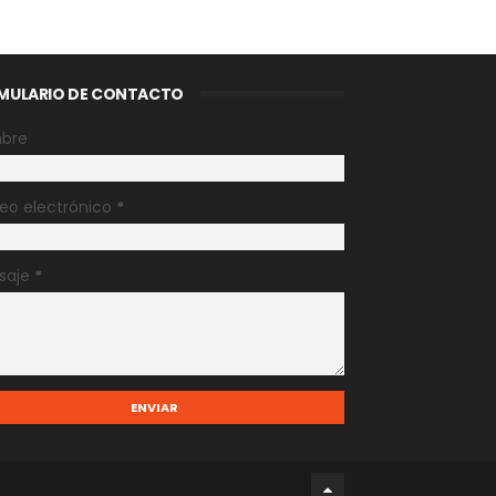
MULARIO DE CONTACTO
bre
eo electrónico
*
saje
*